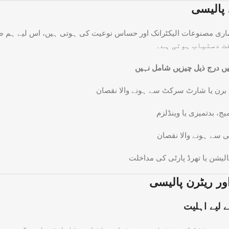
 پالیسی
اری مصنوعات الیکٹرانک اور حساس نوعیت کی ہوتی ہیں، اس لیے ہم
ت دستیاب ہوتی ہے۔
 برن یا شارٹ سرکٹ سے ہونے والا نقصان
یج، بدتمیزی یا وینڈلزم
می سے ہونے والا نقصان
لیشن یا تھرڈ پارٹی کی مداخلت
اور ریٹرن پالیسی
ے لیے اہلیت