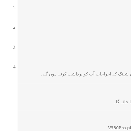
ن شپنگ کے اخراجات آپ کو برداشت کرنے ہوں گے۔
 جائے گا۔