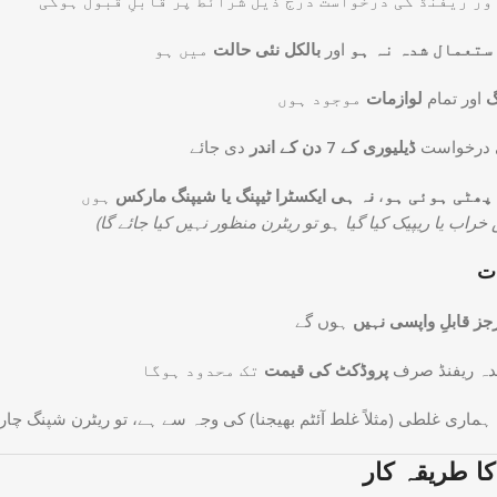
ستعمال شدہ نہ ہو
اور
بالکل نئی حالت
میں ہو
گ
اور تمام
لوازمات
موجود ہوں
ی درخواست
ڈیلیوری کے 7 دن کے اندر
دی جائے
ہوں
نہ ہی ایکسٹرا ٹیپنگ یا شیپنگ مارکس
،
پھٹی ہوئی ہو
ز قابلِ واپسی نہیں
ہوں گے
دہ ریفنڈ صرف
پروڈکٹ کی قیمت
تک محدود ہوگا
 ہماری غلطی (مثلاً غلط آئٹم بھیجنا) کی وجہ سے ہے، تو ریٹرن شپنگ چ
کا طریقہ کار