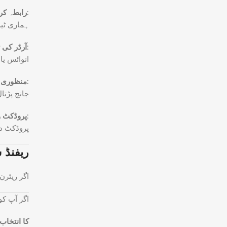
رابطہ کریں:
ہماری ٹی
آرڈر کی تفصیلات فراہم کریں:
انوائس یا 
منظوری حاصل کریں:
جانچ پڑتا
پروڈکٹ واپس بھیجیں:
پروڈکٹ د
ریفنڈ 
اگر ریٹرن
اگر آپ کو
کا انتخاب 