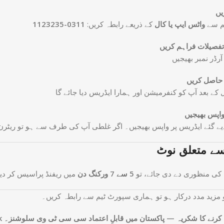
0311-1123235
کے ذریعے رابطہ کریں:
واٹس ایپ یا کال
م سے
آرڈر نمبر بھیجیں
ل کے بعد آپ کو کنفرمیشن اور ہمارا ایڈریس دیا جائے گا
یے گئے ایڈریس پر واپس بھیجیں۔ اگر غلطی آپ کی طرف سے ہو تو ریٹر
سے متعلق نوٹ
 کی منظوری دے دی جائے، تو
5 سے 7 ورکنگ دن
میں ریفنڈ پراسیس کر دیا
 مزید مدد درکار ہو تو ہماری سپورٹ ٹیم سے رابطہ کریں۔
V380Pro.pk کرنے کا شکریہ — پاکستان میں قابلِ اعتماد سی سی ٹی وی سلوشنز۔