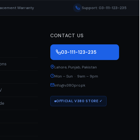
lacement Warranty
Support: 03-111-123-235
CONTACT US
03-111-123-235
ions
Lahore
,
Punjab
,
Pakistan
Mon – Sun · 9am – 9pm
info@v380pro.pk
V
OFFICIAL V380 STORE ✓
ide