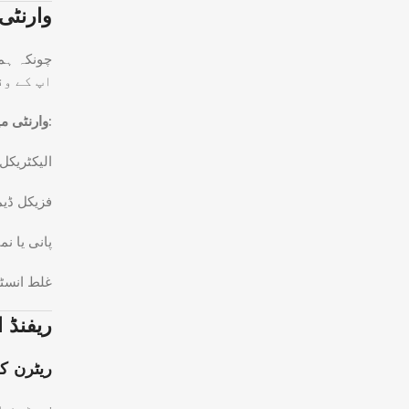
وارنٹی
چونکہ ہم
اپ کے وق
وارنٹی میں درج ذیل چیزیں شامل نہیں:
الیکٹریکل
فزیکل ڈیم
پانی یا ن
غلط انسٹا
ریفنڈ 
ریٹرن ک