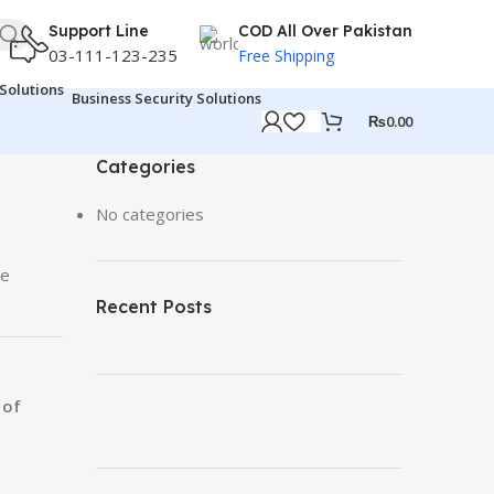
Support Line
COD All Over Pakistan
03-111-123-235
Free Shipping
Business Security Solutions
₨
0.00
Categories
No categories
he
Recent Posts
 of
ON SALE