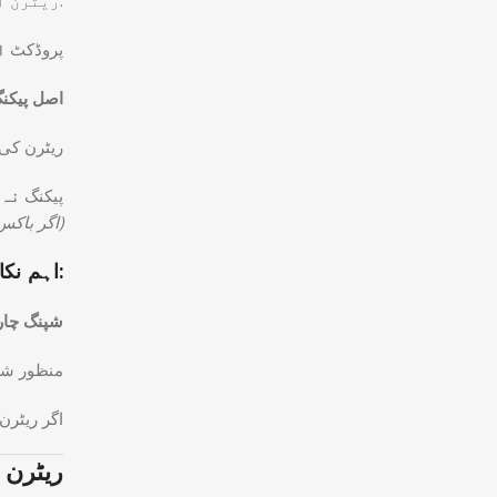
ریٹرن اور ریفنڈ کی درخواست درج ذیل شرائط پر قابلِ قبول ہوگی:
پروڈکٹ
ا
اصل پیکن
ریٹرن ک
پیکنگ
نہ 
(اگر باکس خراب یا ریپیک کیا گیا ہو تو ریٹرن منظور نہیں کیا جائے گا)
اہم نکات:
شپنگ چارج
منظور ش
اگر ریٹرن
ریٹرن 