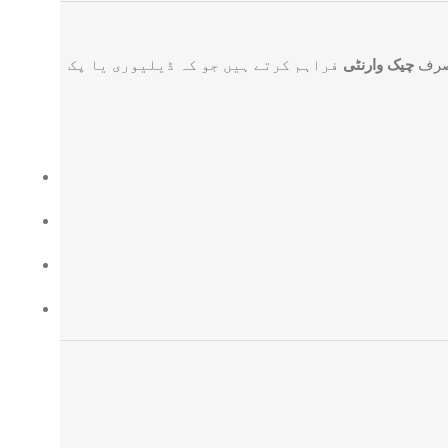
 صرف
چیک وارنٹی
فراہم کرتے ہیں جو کہ ڈیلیوری یا پک