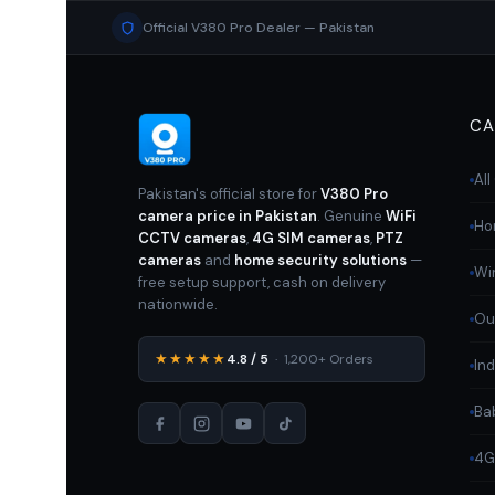
Official V380 Pro Dealer — Pakistan
CA
Al
Pakistan's official store for
V380 Pro
camera price in Pakistan
. Genuine
WiFi
Ho
CCTV cameras
,
4G SIM cameras
,
PTZ
cameras
and
home security solutions
—
Wi
free setup support, cash on delivery
nationwide.
Ou
★★★★★
4.8 / 5
· 1,200+ Orders
In
Ba
4G