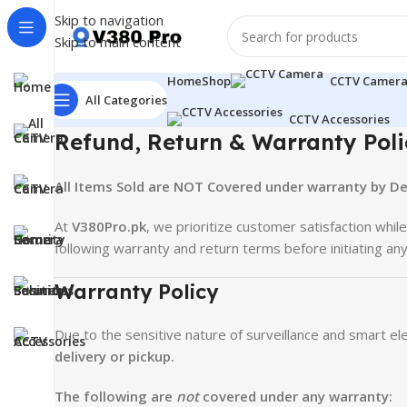
Skip to navigation
Skip to main content
Home
Shop
CCTV Camer
All Categories
CCTV Accessories
Refund, Return & Warranty Poli
All Items Sold are NOT Covered under warranty by De
At
V380Pro.pk
, we prioritize customer satisfaction whil
following warranty and return terms before initiating any
Warranty Policy
Due to the sensitive nature of surveillance and smart e
delivery or pickup.
The following are
not
covered under any warranty: